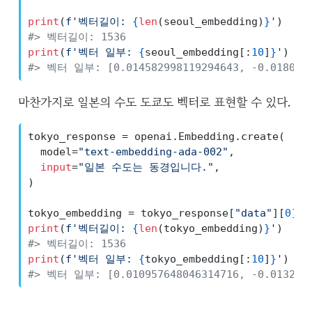
print
(
f'벡터길이: 
{
len
(seoul_embedding)
}
'
)
#> 벡터길이: 1536
print
(
f'벡터 일부: 
{
seoul_embedding[:
10
]
}
'
)
#> 벡터 일부: [0.014582998119294643, -0.01806303
마찬가지로 일본의 수도 도쿄도 벡터로 표현할 수 있다.
tokyo_response 
=
 openai.Embedding.create(
  model
=
"text-embedding-ada-002"
,
input
=
"일본 수도는 동경입니다."
,
)
tokyo_embedding 
=
 tokyo_response[
"data"
][
0
][
'
print
(
f'벡터길이: 
{
len
(tokyo_embedding)
}
'
)
#> 벡터길이: 1536
print
(
f'벡터 일부: 
{
tokyo_embedding[:
10
]
}
'
)
#> 벡터 일부: [0.010957648046314716, -0.01323406