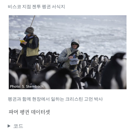
비스코 지점 젠투 펭귄 서식지
펭귄과 함께 현장에서 일하는 크리스틴 고먼 박사
파머 펭귄 데이터셋
코드