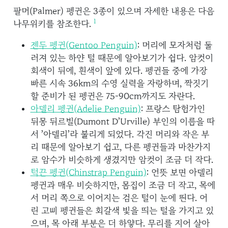
팔머(Palmer) 펭귄은 3종이 있으며 자세한 내용은 다음
1
나무위키를 참조한다.
젠투 펭귄(Gentoo Penguin)
: 머리에 모자처럼 둘
러져 있는 하얀 털 때문에 알아보기가 쉽다. 암컷이
회색이 뒤에, 흰색이 앞에 있다. 펭귄들 중에 가장
빠른 시속 36km의 수영 실력을 자랑하며, 짝짓기
할 준비가 된 펭귄은 75-90cm까지도 자란다.
아델리 펭귄(Adelie Penguin)
: 프랑스 탐험가인
뒤몽 뒤르빌(Dumont D’Urville) 부인의 이름을 따
서 ’아델리’라 불리게 되었다. 각진 머리와 작은 부
리 때문에 알아보기 쉽고, 다른 펭귄들과 마찬가지
로 암수가 비슷하게 생겼지만 암컷이 조금 더 작다.
턱끈 펭귄(Chinstrap Penguin)
: 언뜻 보면 아델리
펭귄과 매우 비슷하지만, 몸집이 조금 더 작고, 목에
서 머리 쪽으로 이어지는 검은 털이 눈에 띈다. 어
린 고삐 펭귄들은 회갈색 빛을 띄는 털을 가지고 있
으며, 목 아래 부분은 더 하얗다. 무리를 지어 살아