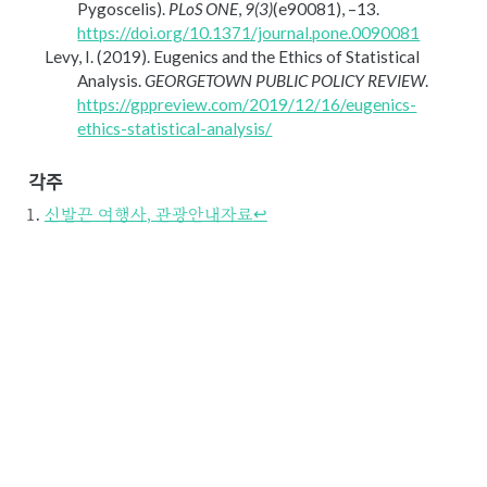
Pygoscelis).
PLoS ONE
,
9(3)
(e90081), –13.
https://doi.org/10.1371/journal.pone.0090081
Levy, I. (2019). Eugenics and the Ethics of Statistical
Analysis.
GEORGETOWN PUBLIC POLICY REVIEW
.
https://gppreview.com/2019/12/16/eugenics-
ethics-statistical-analysis/
각주
신발끈 여행사, 관광안내자료
↩︎