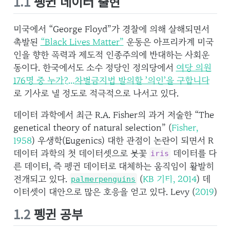
1.1
펭귄 데이터 출현
미국에서 “George Floyd”가 경찰에 의해 살해되면서
촉발된
“Black Lives Matter”
운동은 아프리카계 미국
인을 향한 폭력과 제도적 인종주의에 반대하는 사회운
동이다. 한국에서도 소수 정당인 정의당에서
여당 의원
176명 중 누가?…차별금지법 발의할 ’의인’을 구합니다
로 기사로 낼 정도로 적극적으로 나서고 있다.
데이터 과학에서 최근 R.A. Fisher의 과거 저술한 “The
genetical theory of natural selection”
(
Fisher,
1958
)
우생학(Eugenics) 대한 관점이 논란이 되면서 R
데이터 과학의 첫 데이터셋으로 붓꽃
데이터를 다
iris
른 데이터, 즉 펭귄 데이터로 대체하는 움직임이 활발히
전개되고 있다.
(
KB 기타, 2014
)
데
palmerpenguins
이터셋이 대안으로 많은 호응을 얻고 있다.
Levy (
2019
)
1.2
펭귄 공부