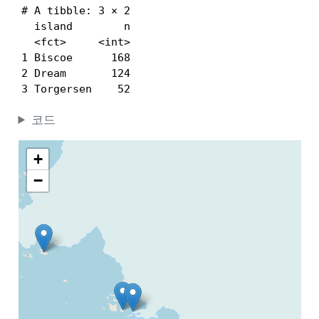
# A tibble: 3 × 2

  island        n

  <fct>     <int>

1 Biscoe      168

2 Dream       124

3 Torgersen    52
코드
+
−