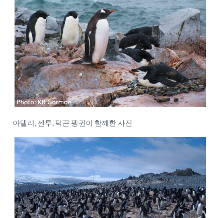
아델리, 젠투, 턱끈 펭귄이 함께한 사진