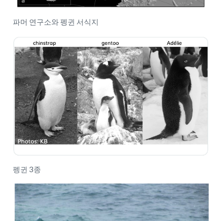
파머 연구소와 펭귄 서식지
펭귄 3종