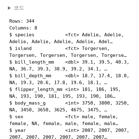
코드
Rows: 344

Columns: 8

$ species           <fct> Adelie, Adelie, 
Adelie, Adelie, Adelie, Adelie, Adel…

$ island            <fct> Torgersen, 
Torgersen, Torgersen, Torgersen, Torgerse…

$ bill_length_mm    <dbl> 39.1, 39.5, 40.3, 
NA, 36.7, 39.3, 38.9, 39.2, 34.1, …

$ bill_depth_mm     <dbl> 18.7, 17.4, 18.0, 
NA, 19.3, 20.6, 17.8, 19.6, 18.1, …

$ flipper_length_mm <int> 181, 186, 195, 
NA, 193, 190, 181, 195, 193, 190, 186…

$ body_mass_g       <int> 3750, 3800, 3250, 
NA, 3450, 3650, 3625, 4675, 3475, …

$ sex               <fct> male, female, 
female, NA, female, male, female, male…

$ year              <int> 2007, 2007, 2007, 
2007, 2007, 2007, 2007, 2007, 2007…