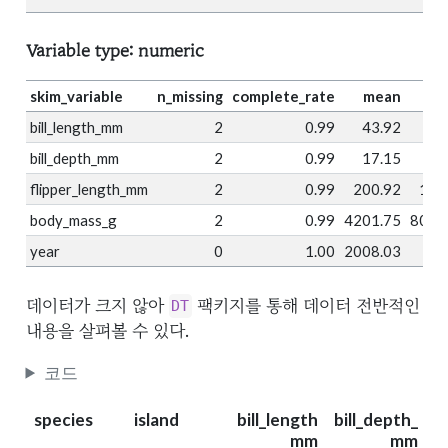
Variable type: numeric
skim_variable
n_missing
complete_rate
mean
bill_length_mm
2
0.99
43.92
5.
bill_depth_mm
2
0.99
17.15
1.
flipper_length_mm
2
0.99
200.92
14.
body_mass_g
2
0.99
4201.75
801.
year
0
1.00
2008.03
0.
데이터가 크지 않아
팩키지를 통해 데이터 전반적인
DT
내용을 살펴볼 수 있다.
코드
species
island
bill_length
bill_depth_
f
_mm
mm